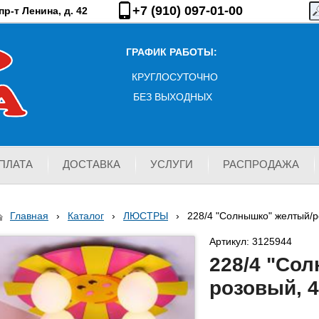
+7 (910) 097-01-00
р-т Ленина, д. 42
ГРАФИК РАБОТЫ:
КРУГЛОСУТОЧНО
БЕЗ ВЫХОДНЫХ
ПЛАТА
ДОСТАВКА
УСЛУГИ
РАСПРОДАЖА
Главная
›
Каталог
›
ЛЮСТРЫ
›
228/4 "Солнышко" желтый/р
Артикул: 3125944
228/4 "Со
розовый, 