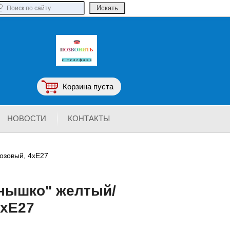
Корзина пуста
НОВОСТИ
КОНТАКТЫ
озовый, 4хЕ27
лнышко" желтый/
4хЕ27