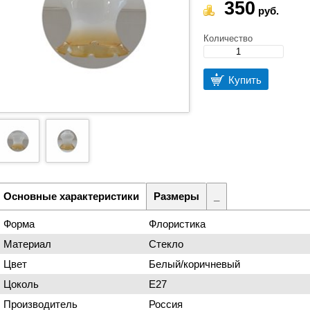
350
руб.
Количество
Купить
Основные характеристики
Размеры
_
Форма
Флористика
Материал
Стекло
Цвет
Белый/коричневый
Цоколь
Е27
Производитель
Россия