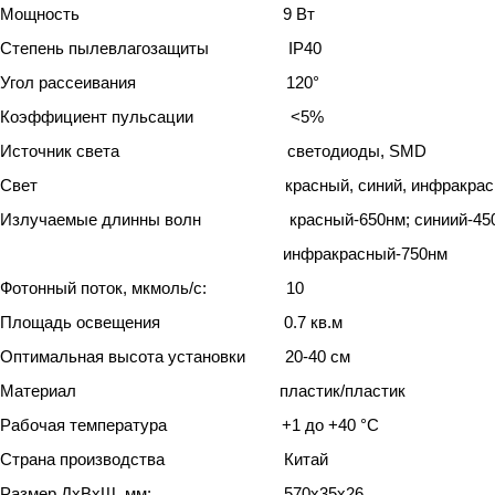
Мощность 9 Вт
Степень пылевлагозащиты IP40
Угол рассеивания 120°
Коэффициент пульсации <5%
Источник света светодиоды, SMD
Свет красный, синий, инфракрасн
Излучаемые длинны волн красный-650нм; синиий-450
инфракрасный-750нм
Фотонный поток, мкмоль/с: 10
Площадь освещения 0.7 кв.м
Оптимальная высота установки 20-40 см
Материал пластик/пластик
Рабочая температура +1 до +40 °C
Страна производства Китай
Размер ДхВхШ, мм: 570х35х26