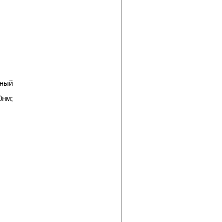
ый
нм;