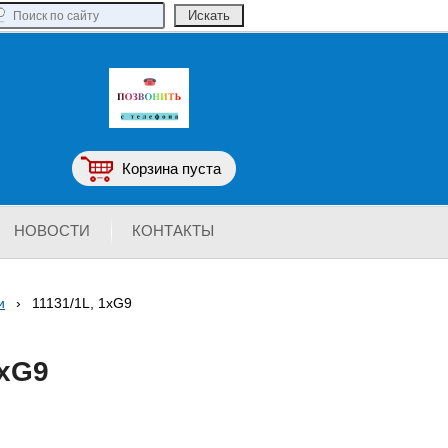
Корзина пуста
НОВОСТИ
КОНТАКТЫ
и
›
11131/1L, 1xG9
1xG9