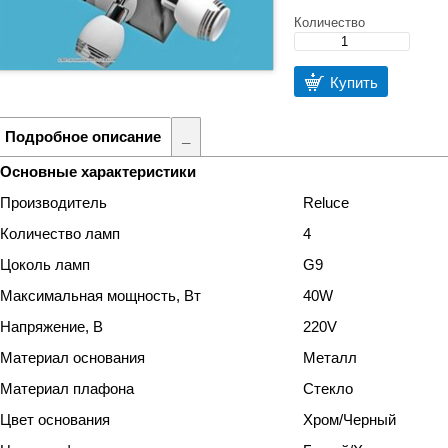
Количество
Купить
Подробное описание
_
Основные характеристики
Производитель
Reluce
Количество ламп
4
Цоколь ламп
G9
Максимальная мощность, Вт
40W
Напряжение, В
220V
Материал основания
Металл
Материал плафона
Стекло
Цвет основания
Хром/Черный