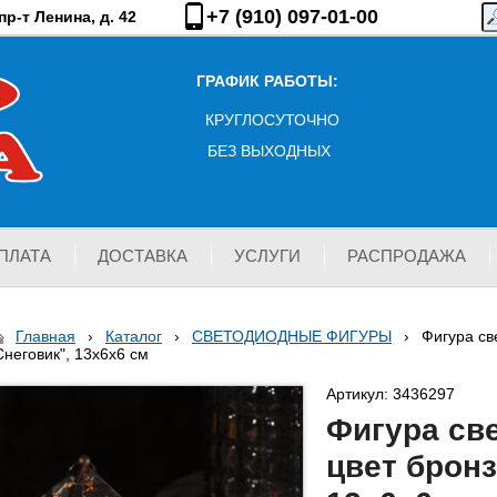
+7 (910) 097-01-00
р-т Ленина, д. 42
ГРАФИК РАБОТЫ:
КРУГЛОСУТОЧНО
БЕЗ ВЫХОДНЫХ
ПЛАТА
ДОСТАВКА
УСЛУГИ
РАСПРОДАЖА
Главная
›
Каталог
›
СВЕТОДИОДНЫЕ ФИГУРЫ
›
Фигура св
Снеговик", 13х6х6 см
Артикул: 3436297
Фигура св
цвет бронз